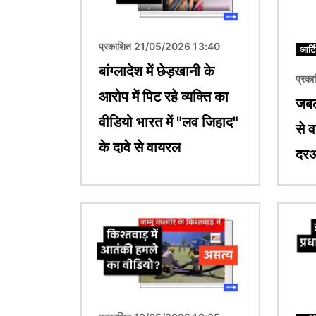
प्रकाशित 21/05/2026 13:40
आर्ट
बांग्लादेश में छेड़खानी के
प्रक
आरोप में पिट रहे व्यक्ति का
जबल
वीडियो भारत में "लव जिहाद"
से व
के दावे से वायरल
दरअ
चित्र
चित्र